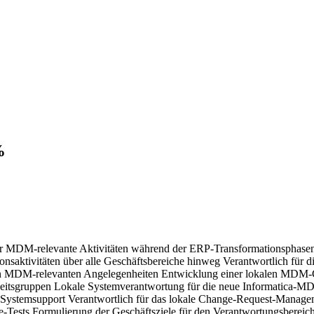
%
r MDM-relevante Aktivitäten während der ERP-Transformationsphasen
nsaktivitäten über alle Geschäftsbereiche hinweg Verantwortlich für 
 allen MDM-relevanten Angelegenheiten Entwicklung einer lokalen MDM
eitsgruppen Lokale Systemverantwortung für die neue Informatica-MDM
 Systemsupport Verantwortlich für das lokale Change-Request-Managem
-Tests Formulierung der Geschäftsziele für den Verantwortungsbereic