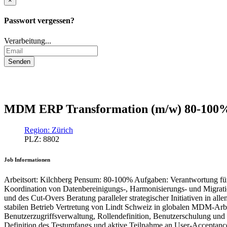
×
Passwort vergessen?
Verarbeitung...
MDM ERP Transformation (m/w) 80-100
Region: Zürich
PLZ: 8802
Job Informationen
Arbeitsort: Kilchberg Pensum: 80-100% Aufgaben: Verantwortung fü
Koordination von Datenbereinigungs-, Harmonisierungs- und Migratio
und des Cut-Overs Beratung paralleler strategischer Initiativen in
stabilen Betrieb Vertretung von Lindt Schweiz in globalen MDM-Arb
Benutzerzugriffsverwaltung, Rollendefinition, Benutzerschulung und
Definition des Testumfangs und aktive Teilnahme an User-Acceptance