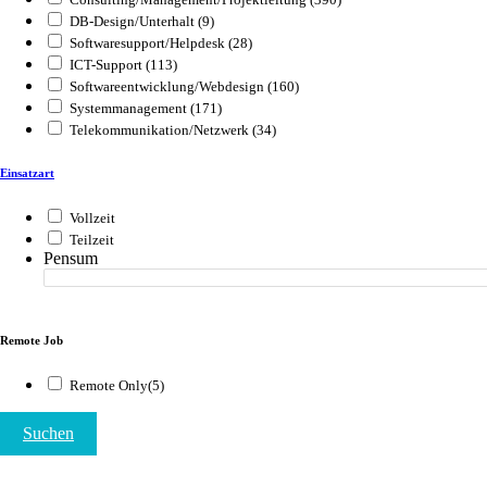
DB-Design/Unterhalt
(9)
Softwaresupport/Helpdesk
(28)
ICT-Support
(113)
Softwareentwicklung/Webdesign
(160)
Systemmanagement
(171)
Telekommunikation/Netzwerk
(34)
Einsatzart
Vollzeit
Teilzeit
Pensum
Remote Job
Remote Only
(5)
Suchen