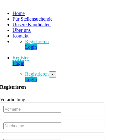
Home
Für Stellensuchende
Unsere Kandidaten
Über uns
Kontakt
Registrieren
Login
Register
Login
Registrieren
×
Login
Registrieren
Verarbeitung...