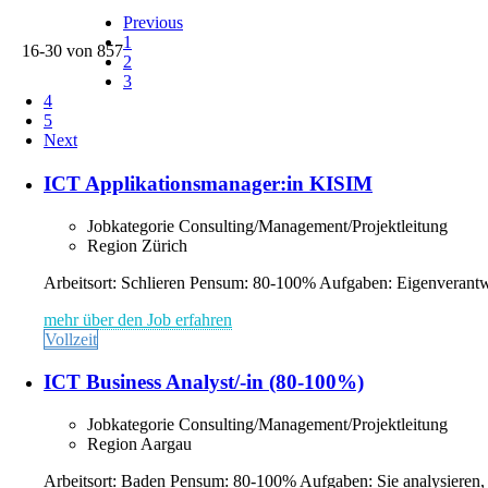
Previous
1
16-30 von 857
2
3
4
5
Next
ICT Applikationsmanager:in KISIM
Jobkategorie
Consulting/Management/Projektleitung
Region
Zürich
Arbeitsort: Schlieren Pensum: 80-100% Aufgaben: Eigenverantwo
mehr über den Job erfahren
Vollzeit
ICT Business Analyst/-in (80-100%)
Jobkategorie
Consulting/Management/Projektleitung
Region
Aargau
Arbeitsort: Baden Pensum: 80-100% Aufgaben: Sie analysieren, do